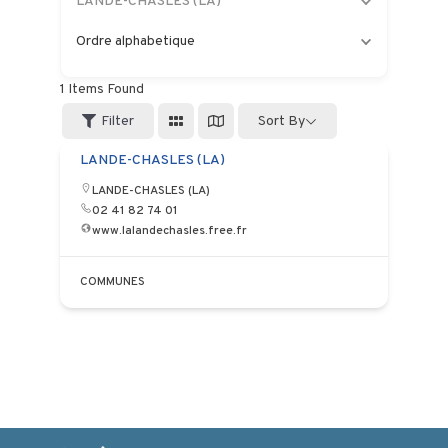
LANDE-CHASLES (LA)
Ordre alphabetique
1
Items Found
Filter
Sort By
LANDE-CHASLES (LA)
LANDE-CHASLES (LA)
02 41 82 74 01
www.lalandechasles.free.fr
COMMUNES