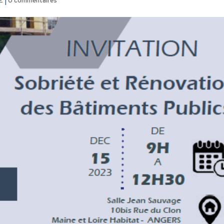
É
|
0 commentaires