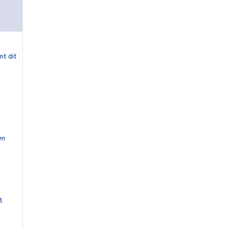
nt dit
en
n