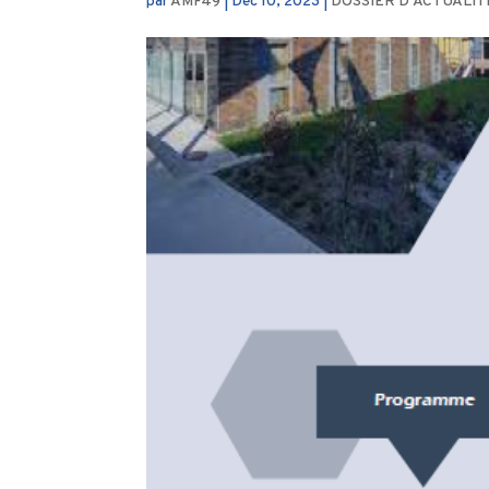
par
AMF49
|
Déc 10, 2023
|
DOSSIER D'ACTUALIT